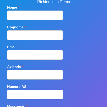
Richiedi una Demo
Richiedi
Nome
*
Demo
Cognome
*
Email
*
Azienda
*
Numero AS
Messaggio
*